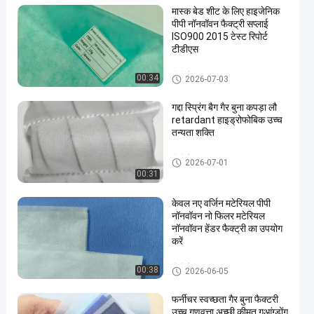
मास्क बेड शीट के लिए हाइजेनिक
पीपी नॉनवॉवन फैक्ट्री सप्लाई
ISO900 2015 टेस्ट रिपोर्ट
टीडीएस
पीपी गैर बुना कपड़ा
00:34
2026-07-03
गद्दा स्प्रिंग बैग गैर बुना कपड़ा लौ
retardant हाइड्रोफोबिक उच्च
तन्यता शक्ति
पीपी गैर बुना कपड़ा
2026-07-01
00:31
केवल नए वर्जिन मटेरियल पीपी
नॉनवॉवन नो फिलर मटेरियल
नॉनवॉवन हेंडर फैक्ट्री का उपयोग
करें
पीपी गैर बुना कपड़ा
00:38
2026-06-05
फर्नीचर स्वच्छता गैर बुना फैक्टरी
उच्च गुणवत्ता अच्छी कीमत गुआंग्डोंग