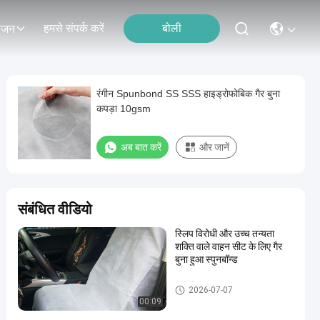
हमसे संपर्क करें
बोली
ोजन
रंगीन Spunbond SS SSS हाइड्रोफोबिक गैर बुना
कपड़ा 10gsm
अब बात करें
और जानें
संबंधित वीडियो
स्लिप विरोधी और उच्च तन्यता
शक्ति वाले वाहन सीट के लिए गैर
बुना हुआ स्पुनबॉन्ड
पीपी गैर बुना कपड़ा
2026-07-07
00:09