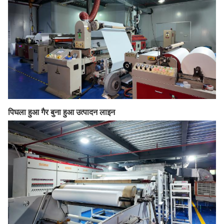
पिघला हुआ गैर बुना हुआ उत्पादन लाइन