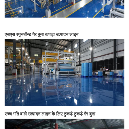
एसएस स्पुनबॉन्ड गैर बुना कपड़ा उत्पादन लाइन
उच्च गति वाले उत्पादन लाइन के लिए टुकड़े टुकड़े गैर बुना