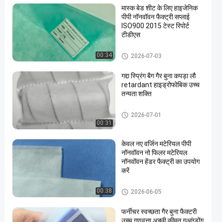
मास्क बेड शीट के लिए हाइजेनिक
पीपी नॉनवॉवन फैक्ट्री सप्लाई
ISO900 2015 टेस्ट रिपोर्ट
टीडीएस
पीपी गैर बुना कपड़ा
00:34
2026-07-03
गद्दा स्प्रिंग बैग गैर बुना कपड़ा लौ
retardant हाइड्रोफोबिक उच्च
तन्यता शक्ति
पीपी गैर बुना कपड़ा
2026-07-01
00:31
केवल नए वर्जिन मटेरियल पीपी
नॉनवॉवन नो फिलर मटेरियल
नॉनवॉवन हेंडर फैक्ट्री का उपयोग
करें
पीपी गैर बुना कपड़ा
00:38
2026-06-05
फर्नीचर स्वच्छता गैर बुना फैक्टरी
उच्च गुणवत्ता अच्छी कीमत गुआंग्डोंग