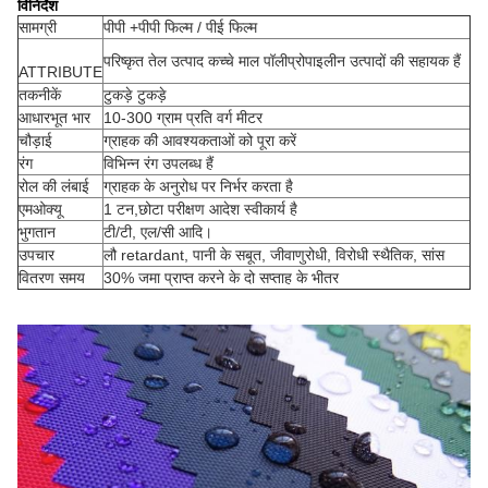
विनिर्देश
सामग्री
पीपी +पीपी फिल्म / पीई फिल्म
परिष्कृत तेल उत्पाद कच्चे माल पॉलीप्रोपाइलीन उत्पादों की सहायक हैं
ATTRIBUTE
तकनीकें
टुकड़े टुकड़े
आधारभूत भार
10-300 ग्राम प्रति वर्ग मीटर
चौड़ाई
ग्राहक की आवश्यकताओं को पूरा करें
रंग
विभिन्न रंग उपलब्ध हैं
रोल की लंबाई
ग्राहक के अनुरोध पर निर्भर करता है
एमओक्यू
1 टन,छोटा परीक्षण आदेश स्वीकार्य है
भुगतान
टी/टी, एल/सी आदि।
उपचार
लौ retardant, पानी के सबूत, जीवाणुरोधी, विरोधी स्थैतिक, सांस
वितरण समय
30% जमा प्राप्त करने के दो सप्ताह के भीतर