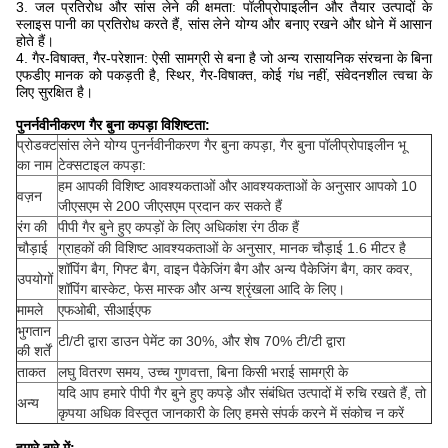
3. जल प्रतिरोध और सांस लेने की क्षमता: पॉलीप्रोपाइलीन और तैयार उत्पादों के
स्लाइस पानी का प्रतिरोध करते हैं, सांस लेने योग्य और बनाए रखने और धोने में आसान
होते हैं।
4. गैर-विषाक्त, गैर-परेशान: ऐसी सामग्री से बना है जो अन्य रासायनिक संरचना के बिना
एफडीए मानक को पकड़ती है, स्थिर, गैर-विषाक्त, कोई गंध नहीं, संवेदनशील त्वचा के
लिए सुरक्षित है।
पुनर्नवीनीकरण गैर बुना कपड़ा विशिष्टता:
प्रोडक्ट
सांस लेने योग्य पुनर्नवीनीकरण गैर बुना कपड़ा, गैर बुना पॉलीप्रोपाइलीन भू
का नाम
टेक्सटाइल कपड़ा:
हम आपकी विशिष्ट आवश्यकताओं और आवश्यकताओं के अनुसार आपको 10
वज़न
जीएसएम से 200 जीएसएम प्रदान कर सकते हैं
रंग की
पीपी गैर बुने हुए कपड़ों के लिए अधिकांश रंग ठीक हैं
चौड़ाई
ग्राहकों की विशिष्ट आवश्यकताओं के अनुसार, मानक चौड़ाई 1.6 मीटर है
शॉपिंग बैग, गिफ्ट बैग, वाइन पैकेजिंग बैग और अन्य पैकेजिंग बैग, कार कवर,
उपयोगों
शॉपिंग बास्केट, फेस मास्क और अन्य श्रृंखला आदि के लिए।
मामले
एफओबी, सीआईएफ
भुगतान
टी/टी द्वारा डाउन पेमेंट का 30%, और शेष 70% टी/टी द्वारा
की शर्तें
ताकत
लघु वितरण समय, उच्च गुणवत्ता, बिना किसी भराई सामग्री के
यदि आप हमारे पीपी गैर बुने हुए कपड़े और संबंधित उत्पादों में रुचि रखते हैं, तो
अन्य
कृपया अधिक विस्तृत जानकारी के लिए हमसे संपर्क करने में संकोच न करें