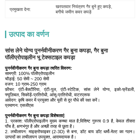
खरपतवार नियंत्रण गैर बुने हुए कपड़े
, 
प्रमुखता देना:
बगीचे जमीन कवर कपड़े
उत्पाद का वर्णन
सांस लेने योग्य पुनर्नवीनीकरण गैर बुना कपड़ा, गैर बुना
पॉलीप्रोपाइलीन भू टेक्सटाइल कपड़ा
पुनर्नवीनीकरण गैर बुना कपड़ा त्वरित विवरण:
सामग्री: 100% पॉलीप्रोपाइलीन
चौड़ाई: 50 सेमी ~ 200 सेमी
वजन: 10 ग्राम-250 ग्राम
फ़ीचर: एंटी-बैक्टीरिया, एंटी-पुल, एंटी-स्टेटिक, सांस लेने योग्य, इको-फ्रेंडली,
फ्यूज़िबल, सिकोड़ें-प्रतिरोधी, आंसू-प्रतिरोधी, वाटरप्रूफ
आवेदन: कृषि कवर में प्रयुक्त और यूवी से दूर पौधे की रक्षा करें।
प्रमाणन: एसजीएस
पुनर्नवीनीकरण गैर बुना कपड़ा विशेषताएं:
1. प्रकाश: पॉलीप्रोपाइलीन मुख्य कच्चा माल है;विशिष्ट गुरुत्व 0.9 है, केवल तीसरा
पाँच है, क्षणभंगुर है और अच्छी तरह से छूता है।
2. लचीलापन: माइक्रोफाइबर (2-3D) से बना, डॉट बाय डॉट थर्मो-मेल्ट का गठन।
उत्पादों का लचीलापन उपयुक्त, आरामदायक है।