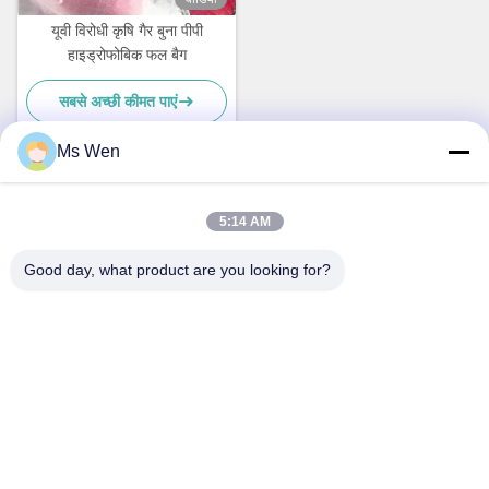
यूवी विरोधी कृषि गैर बुना पीपी
हाइड्रोफोबिक फल बैग
सबसे अच्छी कीमत पाएं
Ms Wen
त्वरित संपर्क
5:14 AM
Good day, what product are you looking for?
पता
दूसरी मंजिल, भवन 1, नंबर 36, सिन्झोउ मिडिल स्ट्रीट, लिंकुन, तांगक्सिया
टाउन, डोंगगुआन शहर
टेलीफोन
86-0769-82001842
ईमेल
hendar@hendar.com.cn