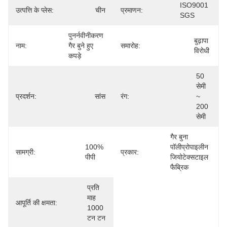
ISO9001 
उत्पत्ति के प्लेस:
चीन
प्रमाणन:
SGS
पुनर्नवीनीकरण 
बुढ़ापा 
नाम:
गैर बुने हुए 
समारोह:
विरोधी
कपड़े
50 
सेमी 
प्रदर्शन:
सांस
रंग:
~ 
200 
सेमी
गैर बुना 
100% 
पॉलीप्रोपाइलीन 
सामग्री:
प्रकार:
पीपी
जियोटेक्सटाइल 
फैब्रिक
प्रति 
माह 
आपूर्ति की क्षमता:
1000 
टन टन