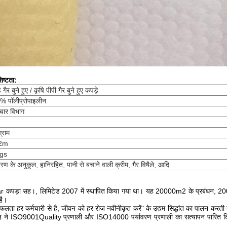
िष्टता:
 गैर बुने हुए / कृषि पीपी गैर बुने हुए कपड़े
% पॉलीप्रोपाइलीन
ंचार विभाग
्राम
2m
gs
ावरण के अनुकूल, हानिरहित, पानी से बचाने वाली क्रीम, गैर विषैले, आदि
ड़ा सह।, लिमिटेड 2007 में स्थापित किया गया था। यह 20000m2 के प्रबंधन, 200 म
है।
फलता हर कर्मचारी से है, जीवन को हर रोज नवीनीकृत करें" के उद्यम सिद्धांत का पालन करत
ूह ने ISO9001Quality प्रणाली और ISO14000 पर्यावरण प्रणाली का सत्यापन पारित कि
।