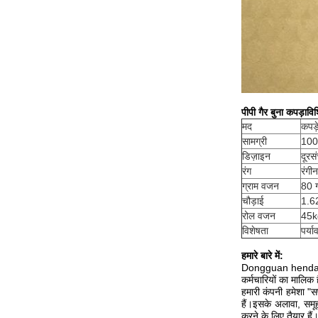
पीपी गैर बुना कपड़ा
विश
मद
कपड़े
सामग्री
100
डिज़ाइन
दूरस
रंग
रंगीन
ग्राम वजन
80 ग
चौड़ाई
1.6
रोल वजन
45k
विशेषता
पर्य
हमारे बारे में:
Dongguan hendar कप
कर्मचारियों का मालिक 
हमारी कंपनी हमेशा "स
हैं।इसके अलावा, सम
करने के लिए तैयार हैं