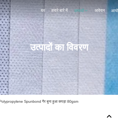
घर
हमारे बारे में
आवेदन
उत्पादों
आय
उत्पादों का विवरण
% Polypropylene Spunbond गैर बुना हुआ कपड़ा 80gsm