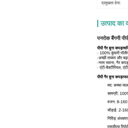
प्रमुखता देना:
उत्पाद का व
पनरोक बैंगनी पीप
पीपी गैर बुना कपड़ा
चरि
· 100% कुंवारी पॉलीप
·अच्छी ताकत और बढ़
·नरम भावना, गैर कपड़
· एंटी-बैक्टीरियल, एंटी
पीपी गैर बुना कपड़ा
जल्
मद: कच्चा माल 
सामग्री: 100
वजन: 8-160
चौड़ाई: 2-160
निविड़ अंधकार
एसजीएस रिपोर्