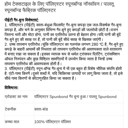
होम टेक्सटाइल के लिए पॉलिएस्टर स्पूनबॉन्ड नॉनवॉवन / पालतू
स्पूनबॉन्ड फैब्रिक पॉलिएस्टर
पीईटी गैर-बुना विशेषताएं:
1. पॉलिएस्टर (पीईटी) काता-बंधुआ फिलामेंट गैर-बुना कपड़ा एक जल-विकर्षक गैर-बुना
कपड़ा है, और चने के अनुसार विभिन्न गैर-बुने हुए कपड़ों की जलरोधी छोटी है।वजन
जितना भारी और मोटा होगा, पानी का प्रतिरोध उतना ही बेहतर होगा।यदि पानी की बूंदें
गैर-बुने हुए की सतह पर हैं, तो पानी की बूंदें सीधे सतह से खिसक जाएंगी।
2. उच्च तापमान प्रतिरोध।चूंकि पॉलिएस्टर का गलनांक लगभग 280 ℃ है, गैर-बुने हुए
कपड़े के बाहरी आयामों की स्थिरता को तापमान प्रतिरोध की आवश्यकता वाले वातावरण
में बनाए रखा जा सकता है।इसका व्यापक रूप से थर्मल ट्रांसफर प्रिंटिंग, ट्रांसमिशन
ऑयल निस्पंदन और कुछ मिश्रित सामग्रियों में उपयोग किया जाता है जिन्हें उच्च
तापमान प्रतिरोध की आवश्यकता होती है।
3. पॉलिएस्टर (पीईटी) स्पून-बॉन्ड गैर-बुना में भी एक बहुत ही विशेष भौतिक संपत्ति होती
है: एंटी-गामा किरणें।दूसरे शब्दों में, यदि चिकित्सा उत्पादों पर लागू किया जाता है, तो इसे
सीधे गामा किरणों से कीटाणुरहित किया जा सकता है।
विशिष्टता:
प्रोडक्ट का नाम
पॉलिएस्टर Spunbond गैर बुना हुआ / पालतू Spunbond
टेकनीक
काता-बांड
कच्चा माल
100% पॉलिएस्टर पॉलिमर