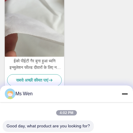
ईको पीईटी गैर बुना हुआ ध्वनि
इन्सुलेशन फील्ड दीवारों के लिए नमी
प्रतिरोधी कारखाने प्रत्यक्ष थोक
सबसे अच्छी कीमत पाएं
आपूर्ति
Ms Wen
त्वरित संपर्क
4:02 PM
Good day, what product are you looking for?
पता