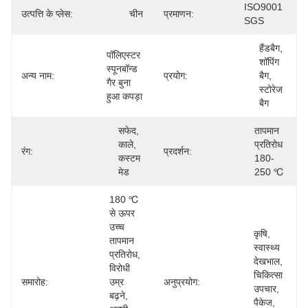
ISO9001 
उत्पत्ति के प्लेस:
चीन
प्रमाणन:
SGS
हैंडबैग, 
पॉलिएस्टर 
शॉपिंग 
स्पूनबॉन्ड 
अन्य नाम:
प्रयोग:
बैग, 
गैर बुना 
स्टोरेज 
हुआ कपड़ा
बैग
सफेद, 
तापमान 
काले, 
प्रतिरोध 
रंग:
प्रदर्शन:
कस्टम 
180-
मेड
250 ℃
180 ℃ 
से ऊपर 
उच्च 
कृषि, 
तापमान 
स्वास्थ्य 
प्रतिरोध, 
देखभाल, 
विरोधी 
चिकित्सा 
समारोह:
उम्र 
अनुप्रयोग:
उपचार, 
बढ़ने, 
पैकेज, 