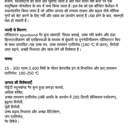
बजाय, फिलामेंट्स को चारों ओर घुमाया जाता है और फिर वायर मेश बेल्ट पर एक
यादृच्छिक नॉनवॉवन के रूप में जमा किया जाता है।इस वेब को एक बॉन्डिंग कैलेंडर में
स्थानांतरित किया जाता है जो अंतिम उत्पाद की तन्यता ताकत और बढ़ाव जैसे भौतिक
गुणों को सेट करने के लिए गर्मी और दबाव का उपयोग करता है।ठंडा होने के बाद, सामग्री
घाव हो सकती है।
जल्दी से विवरण:
पॉलिएस्टर spunbond गैर बुना सामग्री: पिघल कताई, उच्च गति कर्षण और ठंडा
क्रिस्टलीकरण की प्रक्रियाओं के माध्यम से कुंवारी या पुनर्नवीनीकरण पॉलिएस्टर चिप
के साथ उत्पादित।यह उच्च तप, उच्च तापमान प्रतिरोध (180 ℃ से ऊपर), विरोधी
उम्र बढ़ने, अच्छी स्थिरता और सांस लेने की विशेषता है।
चश्मा:
15 - 300 ग्राम;3,400 मिमी के भीतर बेतरतीब ढंग से विभाजित और कट;तापमान
प्रतिरोध: 180-250 ℃
उत्पाद की विशेषताएँ:
पीईटी स्पूनबॉन्ड गैर बुना हुआ कपड़ा फायदे,
अधिक शक्ति,
अच्छा तापमान प्रतिरोध (लंबी अवधि के उपयोग में 280 डिग्री सेल्सियस पर्यावरण),
बुढ़ापा विरोधी,
यूवी विरोधी,
उच्च बढ़ाव,
स्थिरता और अच्छा वेंटिलेशन,
जंग प्रतिरोध,
गैर विषैले।