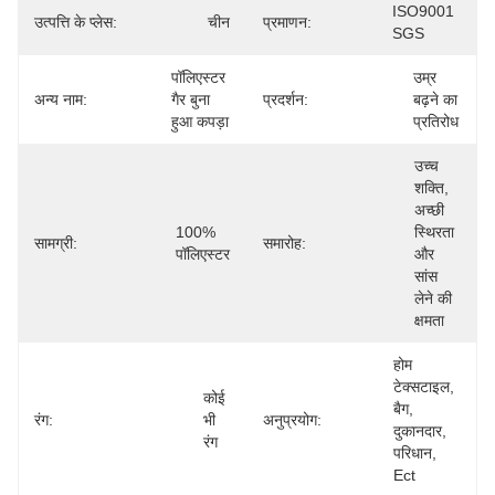
ISO9001 
उत्पत्ति के प्लेस:
चीन
प्रमाणन:
SGS
पॉलिएस्टर 
उम्र 
अन्य नाम:
गैर बुना 
प्रदर्शन:
बढ़ने का 
हुआ कपड़ा
प्रतिरोध
उच्च 
शक्ति, 
अच्छी 
100% 
स्थिरता 
सामग्री:
समारोह:
पॉलिएस्टर
और 
सांस 
लेने की 
क्षमता
होम 
टेक्सटाइल, 
कोई 
बैग, 
रंग:
भी 
अनुप्रयोग:
दुकानदार, 
रंग
परिधान, 
Ect