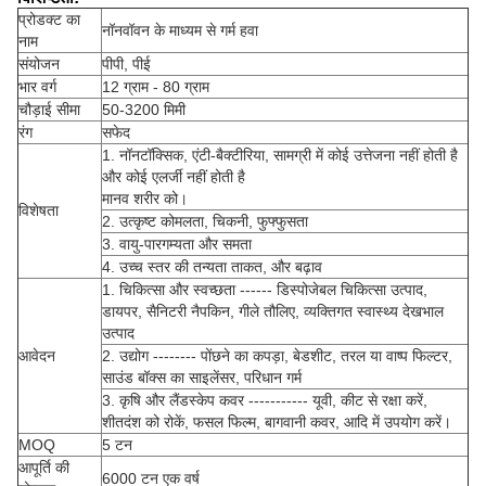
प्रोडक्ट का
नॉनवॉवन के माध्यम से गर्म हवा
नाम
संयोजन
पीपी, पीई
भार वर्ग
12 ग्राम - 80 ग्राम
चौड़ाई सीमा
50-3200 मिमी
रंग
सफेद
1. नॉनटॉक्सिक, एंटी-बैक्टीरिया, सामग्री में कोई उत्तेजना नहीं होती है
और कोई एलर्जी नहीं होती है
मानव शरीर को।
विशेषता
2. उत्कृष्ट कोमलता, चिकनी, फुफ्फुसता
3. वायु-पारगम्यता और समता
4. उच्च स्तर की तन्यता ताकत, और बढ़ाव
1. चिकित्सा और स्वच्छता ------ डिस्पोजेबल चिकित्सा उत्पाद,
डायपर, सैनिटरी नैपकिन, गीले तौलिए, व्यक्तिगत स्वास्थ्य देखभाल
उत्पाद
आवेदन
2. उद्योग -------- पोंछने का कपड़ा, बेडशीट, तरल या वाष्प फिल्टर,
साउंड बॉक्स का साइलेंसर, परिधान गर्म
3. कृषि और लैंडस्केप कवर ----------- यूवी, कीट से रक्षा करें,
शीतदंश को रोकें, फसल फिल्म, बागवानी कवर, आदि में उपयोग करें।
MOQ
5 टन
आपूर्ति की
6000 टन एक वर्ष