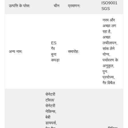
ISO9001 
उत्पत्ति के प्लेस:
चीन
प्रमाणन:
SGS
नरम और 
अच्छा लग 
रहा है, 
अच्छा 
ES 
लचीलापन, 
गैर 
सांस लेने 
अन्य नाम:
समारोह:
बुना 
योग्य, 
कपड़ा
पर्यावरण के 
अनुकूल, 
पुन: 
प्रयोज्य, 
गैर विषैल
सेनेटरी 
टॉवल/
सेनेटरी 
नेकिन्स, 
बेबी 
डायपर्स, 