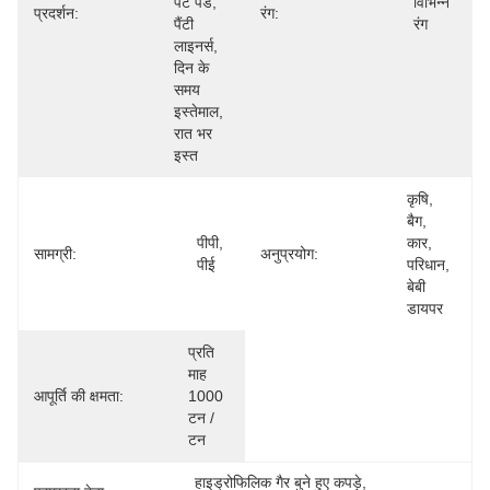
पेट पैड, 
विभिन्न 
प्रदर्शन:
रंग:
पैंटी 
रंग
लाइनर्स, 
दिन के 
समय 
इस्तेमाल, 
रात भर 
इस्त
कृषि, 
बैग, 
पीपी, 
कार, 
सामग्री:
अनुप्रयोग:
पीई
परिधान, 
बेबी 
डायपर
प्रति 
माह 
आपूर्ति की क्षमता:
1000 
टन / 
टन
हाइड्रोफिलिक गैर बुने हुए कपड़े
, 