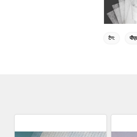
टैग:
पीएल