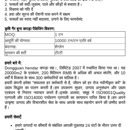
2. फसलों को सर्दी-जुकाम, पाले और कीड़ों से बचाता है।
3. विकास को गति दें
4. हवा और सूरज की रोशनी पास करने में सक्षम
5. फसलों का स्वाद नहीं बदलता, उगाने के लिए फायदेमंद
कृषि गैर बुना कपड़ा पैकेजिंग विवरण:
MOQ:
1 टन
आपूर्ति की योग्यता:
10000 टन/टन प्रति वर्ष
बंदरगाह:
शेन्ज़ेन
भुगतान की शर्तें:
टी/टी
हमारे बारे में:
Dongguan hendar कपड़ा सह।, लिमिटेड 2007 में स्थापित किया गया था। यह
20000m2 के प्रबंधन, 200 मिलियन RMB से अधिक की अचल संपत्ति, और 10
वर्षों में विकास के साथ 300 कर्मचारियों का मालिक है।
हमारी कंपनी हमेशा "सफलता हर कर्मचारी से है, जीवन को हर रोज नवीनीकृत करें" के
उद्यम सिद्धांत का पालन करती है।हम उपकरण सुधार, उत्पाद अनुसंधान और उद्यम
प्रबंधन से निरंतर नवाचार करते हैं।इसके अलावा, समूह ने ISO9001Quality
प्रणाली और ISO14000 पर्यावरण प्रणाली का सत्यापन पारित किया है।हम अपने
उत्कृष्ट उत्पाद और विचारशील सेवा के साथ आपके साथ सहयोग करने की उम्मीद करते
हैं।
हमारी सेवाएँ:
हमारे उत्पादों या कीमतों से संबंधित आपकी पूछताछ 24 घंटों के भीतर उत्तर दी