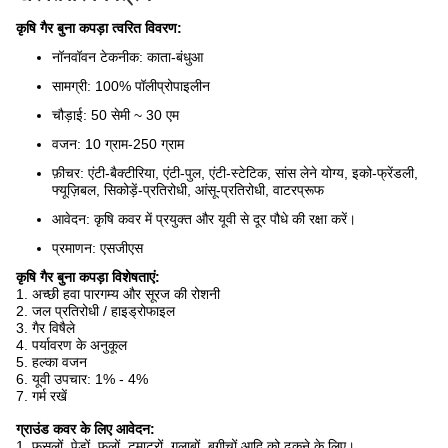
कृषि गैर बुना कपड़ा त्वरित विवरण:
नॉनवॉवन टेकनीक: काता-बंधुआ
सामग्री: 100% पॉलीप्रोपाइलीन
चौड़ाई: 50 सेमी ~ 30 एम
वजन: 10 ग्राम-250 ग्राम
फ़ीचर: एंटी-बैक्टीरिया, एंटी-पुल, एंटी-स्टेटिक, सांस लेने योग्य, इको-फ्रेंडली,
फ्यूज़िबल, सिकोड़ें-प्रतिरोधी, आंसू-प्रतिरोधी, वाटरप्रूफ
आवेदन: कृषि कवर में प्रयुक्त और यूवी से दूर पौधे की रक्षा करें।
प्रमाणन: एसजीएस
कृषि गैर बुना कपड़ा विशेषताएं:
1. अच्छी हवा पारगम्य और सूरज की रोशनी
2. जल प्रतिरोधी / हाइड्रोफाइल
3. गैर विषैले
4. पर्यावरण के अनुकूल
5. हल्का वजन
6. यूवी उपचार: 1% - 4%
7. गर्म रखें
ग्राउंड कवर के लिए आवेदन:
1. फसलों, पेड़ों, फूलों, टमाटरों, गुलाबों, बगीचों आदि को ढकने के लिए।