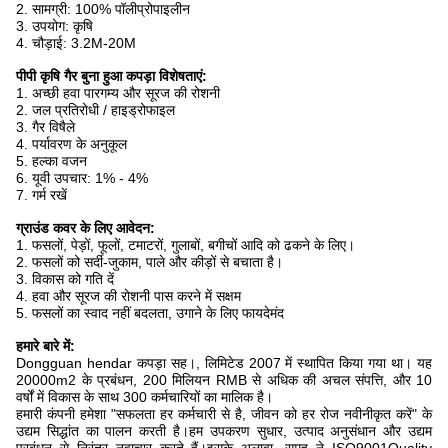
2. सामग्री: 100% पॉलीप्रोपाइलीन
3. उपयोग: कृषि
4. चौड़ाई: 3.2M-20M
पीपी कृषि गैर बुना हुआ कपड़ा विशेषताएं:
1. अच्छी हवा पारगम्य और सूरज की रोशनी
2. जल प्रतिरोधी / हाइड्रोफाइल
3. गैर विषैले
4. पर्यावरण के अनुकूल
5. हल्का वजन
6. यूवी उपचार: 1% - 4%
7. गर्म रखें
ग्राउंड कवर के लिए आवेदन:
1. फसलों, पेड़ों, फूलों, टमाटरों, गुलाबों, बगीचों आदि को ढकने के लिए।
2. फसलों को सर्दी-जुकाम, पाले और कीड़ों से बचाता है।
3. विकास को गति दें
4. हवा और सूरज की रोशनी पास करने में सक्षम
5. फसलों का स्वाद नहीं बदलता, उगाने के लिए फायदेमंद
हमारे बारे में:
Dongguan hendar कपड़ा सह।, लिमिटेड 2007 में स्थापित किया गया था। यह
20000m2 के प्रबंधन, 200 मिलियन RMB से अधिक की अचल संपत्ति, और 10
वर्षों में विकास के साथ 300 कर्मचारियों का मालिक है।
हमारी कंपनी हमेशा "सफलता हर कर्मचारी से है, जीवन को हर रोज नवीनीकृत करें" के
उद्यम सिद्धांत का पालन करती है।हम उपकरण सुधार, उत्पाद अनुसंधान और उद्यम