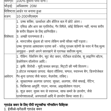
सामग्री:
100% कुंवारी पीपी दाना।
चौड़ाई:
अधिकतम: 20M
विशिष्टता:
आर्डर पर बनाया हुआ
वज़न:
10-200जीएसएम
1. उच्च शक्ति, ऊर्ध्वाधर और क्षैतिज बल में छोटे अंतर।
2. एसिड और क्षार का प्रतिरोध, गैर विषैले, कोई विकिरण नहीं, मानव शरीर
के शरीर विज्ञान के लिए हानिरहित।
विशेषता:
3. अच्छी पारगम्यता है।
4. मास्टरबैच धुंधला हो जाना लेकिन कभी फीका नहीं पड़ता।
उच्च गुणवत्ता आश्वासन प्राप्त करें - घरेलू प्रथम श्रेणी के स्तर में रैंक;मूल्य
अनुकूल - हमारे अपने कारखाने से प्रत्यक्ष सर्वोत्तम मूल्य;
1. पैकिंग: पैकेजिंग बैग, सूट सेट कवर, पोर्टेबल वार्डरोब, शू लाइनिंग बॉटम,
डेकोरेशन वॉलपेपर आदि।
2. कृषि: विरोधी - यूवी;फसल कपड़ा, मिट्टी की नमी वितरण।
3.होटल स्वच्छता उत्पाद: चेहरा तौलिया, चप्पल, स्वास्थ्य बैग, डिस्पोजेबल
आवेदन:
गैर-बुना उत्पाद जैसे चादर, मेज़पोश, तकिए।
4. सुरक्षात्मक अलगाव उत्पाद: सुरक्षा, अलगाव, जैसे सफाई, पेंटिन;
5. चिकित्सा आपूर्ति: गाउन, मास्क, आइसोलेशन गाउन;
6. शूज़ कवर: मुख्य रूप से स्वास्थ्य, साफ कमरे के उपयोग, जैसे
प्रयोगशालाओं, अस्पतालों आदि में उपयोग किया जाता है।
ग्राउंड कवर के लिए पीपी स्पूनबॉन्ड नॉनवॉवन फैब्रिक
:
1. ईसीओ-फ्रेंडली ग्राउंड कवर