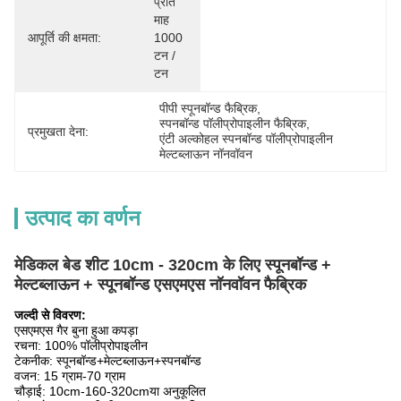
प्रति 
माह 
आपूर्ति की क्षमता:
1000 
टन / 
टन
पीपी स्पूनबॉन्ड फैब्रिक
, 
स्पनबॉन्ड पॉलीप्रोपाइलीन फैब्रिक
, 
प्रमुखता देना:
एंटी अल्कोहल स्पनबॉन्ड पॉलीप्रोपाइलीन 
मेल्टब्लाऊन नॉनवॉवन
उत्पाद का वर्णन
मेडिकल बेड शीट 10cm - 320cm के लिए स्पूनबॉन्ड +
मेल्टब्लाऊन + स्पूनबॉन्ड एसएमएस नॉनवॉवन फैब्रिक
जल्दी से विवरण:
एसएमएस गैर बुना हुआ कपड़ा
रचना: 100% पॉलीप्रोपाइलीन
टेकनीक: स्पूनबॉन्ड+मेल्टब्लाऊन+स्पनबॉन्ड
वजन: 15 ग्राम-70 ग्राम
चौड़ाई: 10cm-160-320cm
या अनुकूलित