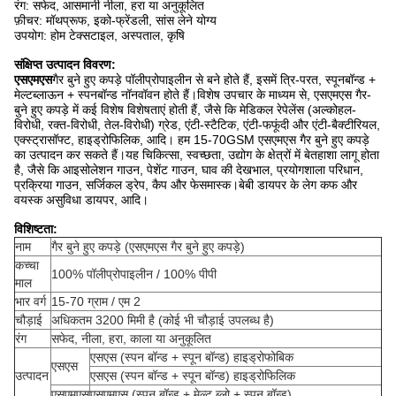
रंग: सफेद, आसमानी नीला, हरा या अनुकूलित
फ़ीचर: मॉथप्रूफ, इको-फ्रेंडली, सांस लेने योग्य
उपयोग: होम टेक्सटाइल, अस्पताल, कृषि
संक्षिप्त उत्पादन विवरण:
एसएमएस
गैर बुने हुए कपड़े पॉलीप्रोपाइलीन से बने होते हैं, इसमें त्रि-परत, स्पूनबॉन्ड +
मेल्टब्लाऊन + स्पनबॉन्ड नॉनवॉवन होते हैं।विशेष उपचार के माध्यम से, एसएमएस गैर-
बुने हुए कपड़े में कई विशेष विशेषताएं होती हैं, जैसे कि मेडिकल रेपेलेंस (अल्कोहल-
विरोधी, रक्त-विरोधी, तेल-विरोधी) ग्रेड, एंटी-स्टैटिक, एंटी-फफूंदी और एंटी-बैक्टीरियल,
एक्स्ट्रासॉफ्ट, हाइड्रोफिलिक, आदि। हम 15-70GSM एसएमएस गैर बुने हुए कपड़े
का उत्पादन कर सकते हैं।यह चिकित्सा, स्वच्छता, उद्योग के क्षेत्रों में बेतहाशा लागू होता
है, जैसे कि आइसोलेशन गाउन, पेशेंट गाउन, घाव की देखभाल, प्रयोगशाला परिधान,
प्रक्रिया गाउन, सर्जिकल ड्रेप, कैप और फेसमास्क।बेबी डायपर के लेग कफ और
वयस्क असुविधा डायपर, आदि।
विशिष्टता:
नाम
गैर बुने हुए कपड़े (एसएमएस गैर बुने हुए कपड़े)
कच्चा
100% पॉलीप्रोपाइलीन / 100% पीपी
माल
भार वर्ग
15-70 ग्राम / एम 2
चौड़ाई
अधिकतम 3200 मिमी है (कोई भी चौड़ाई उपलब्ध है)
रंग
सफेद, नीला, हरा, काला या अनुकूलित
एसएस (स्पन बॉन्ड + स्पून बॉन्ड) हाइड्रोफोबिक
एसएस
उत्पादन
एसएस (स्पन बॉन्ड + स्पून बॉन्ड) हाइड्रोफिलिक
एसएमएस
एसएमएस (स्पन बॉन्ड + मेल्ट ब्लो + स्पून बॉन्ड)