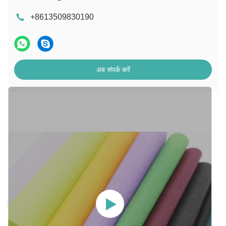
+8613509830190
अब संपर्क करें