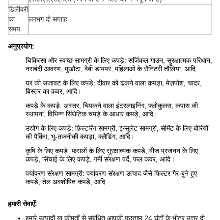
डिलीवरी
का
लगभग दो सप्ताह
समय
अनुप्रयोग:
चिकित्सा और स्वच्छ सामग्री के लिए कपड़े: सर्जिकल गाउन, सुरक्षात्मक परिधान,
नसबंदी आवरण, मुखौटा, बेबी डायपर, महिलाओं के सैनिटरी तौलिया, आदि
घर की सजावट के लिए कपड़े: दीवार को ढंकने वाला कपड़ा, मेज़पोश, चादर,
बिस्तर का कवर, आदि।
कपड़े के कपड़े: अस्तर, चिपकने वाला इंटरलाइनिंग, फ्लोकुलस, कपास की
स्थापना, विभिन्न सिंथेटिक चमड़े के आधार कपड़े, आदि।
उद्योग के लिए कपड़े: फ़िल्टरिंग सामग्री, इन्सुलेट सामग्री, सीमेंट के लिए बोरियों
की पैकिंग, भू-तकनीकी कपड़ा, क्लैडिंग, आदि।
कृषि के लिए कपड़े: फसलों के लिए सुरक्षात्मक कपड़े, बीज प्रजनन के लिए
कपड़े, सिंचाई के लिए कपड़े, गर्मी संरक्षण पर्दे, फल कवर, आदि।
पर्यावरण संरक्षण सामग्री: पर्यावरण संरक्षण उत्पाद जैसे फिल्टर गैर-बुने हुए
कपड़े, तेल अवशोषित कपड़े, आदि
हमारी सेवाएँ:
हमारे उत्पादों या कीमतों से संबंधित आपकी पूछताछ 24 घंटों के भीतर उत्तर दी