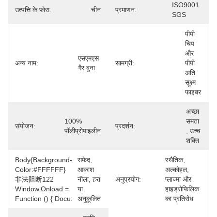
ISO9001 
उत्पत्ति के प्लेस:
चीन
प्रमाणन:
SGS
पीपी 
चिप 
और 
एसएमएस 
अन्य नाम:
सामग्री:
पीपी 
गैर बुना
अति 
सूक्ष्म 
फाइबर
अच्छा 
100% 
समता 
संयोजन:
प्रदर्शन:
पॉलीप्रोपाइलीन
, उच्च 
शक्ति
Body{background-
सफेद, 
स्थैतिक, 
Color:#FFFFFF}
आकाश 
अल्कोहल, 
非法阻断122
नीला, हरा 
अनुप्रयोग:
प्लाज्मा और 
Window.onload =
या 
हाइड्रोफिलिक 
Function () { Docu:
अनुकूलित
का प्रतिरोध