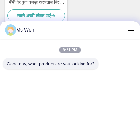
पीपी गैर बुना कपड़ा अस्पताल बिस्तर
चादरें
सबसे अच्छी कीमत पाएं
Ms Wen
त्वरित संपर्क
8:21 PM
Good day, what product are you looking for?
पता
दूसरी मंजिल, भवन 1, नंबर 36, सिन्झोउ मिडिल स्ट्रीट, लिंकुन, तांगक्सिया
टाउन, डोंगगुआन शहर
टेलीफोन
86-0769-82001842
ईमेल
hendar@hendar.com.cn