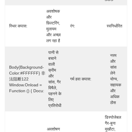
अवशोषक 
और 
फ़िल्टरिंग, 
स्थिर कपास:
रंग:
स्वनिर्धारित
मुलायम 
और अच्छा 
लग रहा है
पानी से 
नरम 
बचाने 
और 
वाली 
Body{background-
सांस 
क्रीम 
Color:#FFFFFF} 非
लेने 
और 
法阻断122
गर्म हवा कपास:
योग्य, 
सांस, गैर 
Window.onload =
सहायक 
विषैले, 
Function () { Docu:
और 
पहनने के 
अधिक 
लिए 
ठोस
प्रतिरोधी
डिस्पोजेबल 
गैर-बुना 
अवशोषण 
मुखौटा, 