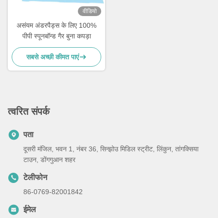
वीडियो
असंयम अंडरपैड्स के लिए 100%
पीपी स्पूनबॉन्ड गैर बुना कपड़ा
सबसे अच्छी कीमत पाएं
त्वरित संपर्क
पता
दूसरी मंजिल, भवन 1, नंबर 36, सिन्झोउ मिडिल स्ट्रीट, लिंकुन, तांगक्सिया
टाउन, डोंगगुआन शहर
टेलीफोन
86-0769-82001842
ईमेल