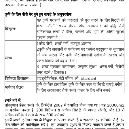
और काटा जा सकता है।काले और सफेद और विभिन्न रंगों के उत्पादों का आदेश और
उत्पादन किया जा सकता है.
कृषि के लिए पीपी गैर बुने हुए कपड़े के अनुप्रयोगः
यह कृषि ग्राहकों की जरूरतों को पूरा करने के लिए मिट्टी के
क्षरण, कीटों, खराब मौसम और खरपतवार की वृद्धि जैसे
चित्रण:
हानिकारक तत्वों से बीज, फसलों और भूमि की अंतिम सुरक्षा
प्रदान करता है।
1कीट-रोधी, अच्छी गर्मी, मजबूत अलगाव
2कृषि और बागवानी के पर्यावरण पर "सफेद प्रदूषण" के नुकसान
को कम करना और कृषि और बागवानी उद्योग के स्वस्थ और
लाभः
सतत विकास को बढ़ावा देना।
3. अच्छा प्रकाश पारगम्यता, उत्कृष्ट सुरक्षा, अच्छा गर्मी, विरोधी
उम्र बढ़ने / टिकाऊ।
विशेषता डिजाइनः
हाइड्रोफिलिक, एंटी एजिंग, लौ retardant
कृषि के लिए टारपॉलिन,कृषि के लिए फलों के लिपटे कपड़े,बगीचे
आवेदन क्षेत्रः
के लिए खरपतवार रोधी कपड़े,गार्डर के लिए लॉन कपड़े
हमारे बारे में:
डोंगगुआन हेंडर कपड़े कं, लिमिटेड 2007 में स्थापित किया गया था। यह 20000m2
का प्रबंधन करता है, 200 मिलियन से अधिक RMB की अचल संपत्ति, और 10 से
अधिक वर्षों के विकास के साथ 300 कर्मचारी।
हमारी कंपनी हमेशा उद्यम के सिद्धांत का पालन करती है ¢ सफलता हर कर्मचारी से है, हर
दिन जीवन को नवीनीकृत करें ¢. हम उपकरण सुधार से निरंतर नवाचार करते हैं,उत्पाद