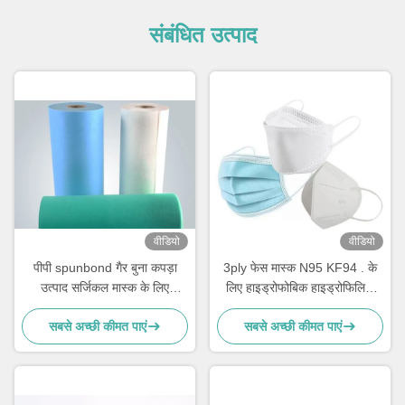
संबंधित उत्पाद
वीडियो
वीडियो
पीपी spunbond गैर बुना कपड़ा
3ply फेस मास्क N95 KF94 . के
उत्पाद सर्जिकल मास्क के लिए
लिए हाइड्रोफोबिक हाइड्रोफिलिक
25gsm
पीपी स्पूनबॉन्ड नॉनवॉवन फैब्रिक
सबसे अच्छी कीमत पाएं
सबसे अच्छी कीमत पाएं